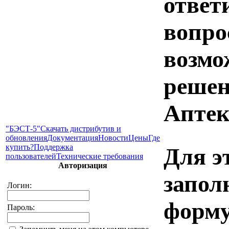
ответ
вопро
возмо
решен
Аптек
"БЭСТ-5"
Скачать дистрибутив и
обновления
Документация
Новости
Цены
Где
купить?
Поддержка
Для э
пользователей
Технические требования
Авторизация
запол
Логин:
форму
Пароль: