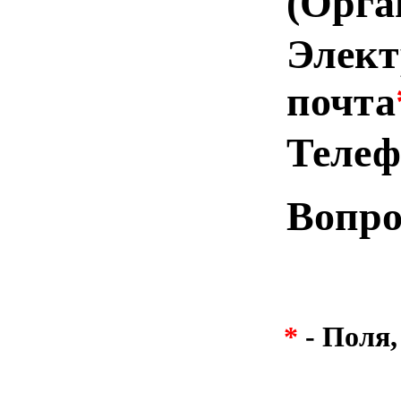
(Орга
Элект
почта
Телеф
Вопр
*
- Поля,