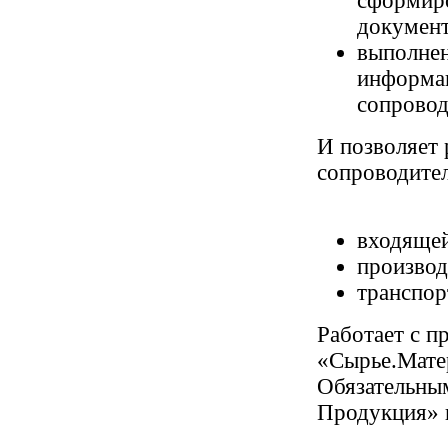
сформир
докумен
выполнен
информа
сопрово
И позволяет
сопроводите
входящей
производ
транспор
Работает с 
«Сырье.Мате
Обязательны
Продукция» 