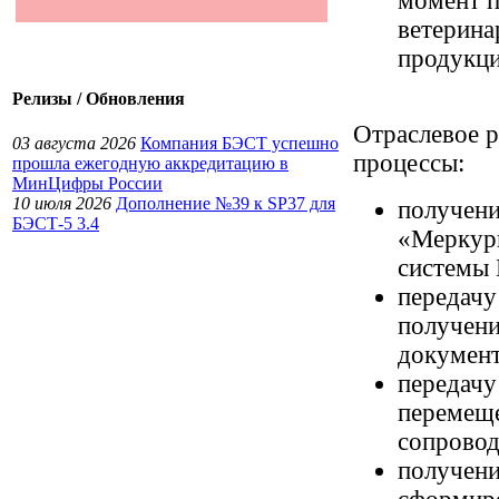
момент 
ветерина
продукц
Релизы / Обновления
Отраслевое 
03 августа 2026
Компания БЭСТ успешно
процессы:
прошла ежегодную аккредитацию в
МинЦифры России
10 июля 2026
Дополнение №39 к SP37 для
получен
БЭСТ-5 3.4
«Меркури
системы
передач
получени
докумен
передач
перемеще
сопрово
получен