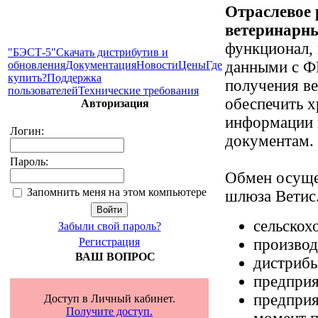
Отраслевое
ветеринарн
функционал,
"БЭСТ-5"
Скачать дистрибутив и
данными с Ф
обновления
Документация
Новости
Цены
Где
купить?
Поддержка
получения в
пользователей
Технические требования
обеспечить х
Авторизация
информации 
Логин:
документам.
Пароль:
Обмен осуще
Запомнить меня на этом компьютере
шлюза Ветис.
сельскох
Забыли свой пароль?
производ
Регистрация
ВАШ ВОПРОС
дистрибь
предприя
предприя
Доступ в Личный кабинет.
Получите доступ.