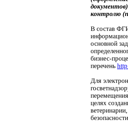
документов)
контролю (
В состав ФГ
информацион
основной зад
определенног
бизнес-проц
перечень
http
Для электро
госветнадзор
перемещения
целях созда
ветеринарии
безопасност