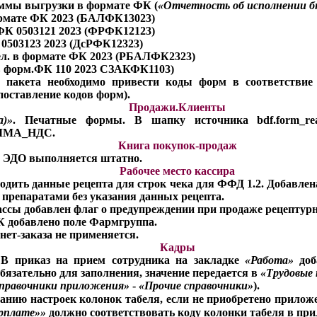
ммы выгрузки в формате ФК (
«Отчетность об исполнении 
ормате ФК 2023 (БАЛФК13023)
 ФК 0503121 2023 (ФРФК12123)
. 0503123 2023 (ДсРФК12323)
дел. в формате ФК 2023 (РБАЛФК2323)
 в форм.ФК 110 2023 СЗАКФК1103)
и пакета необходимо привести коды форм в соответстви
поставление кодов форм).
Продажи.Клиенты
а)»
. Печатные формы. В шапку источника bdf.form_real
ММА_НДС.
Книга покупок-продаж
в ЭДО выполняется штатно.
Рабочее место кассира
водить данные рецепта для строк чека для ФФД 1.2. Добавле
препаратами без указания данных рецепта.
ассы добавлен флаг о предупреждении при продаже рецептурн
К добавлено поле Фармгруппа.
нет-заказа не применяется.
Кадры
 В приказ на прием сотрудника на закладке
«Работа»
доб
обязательно для заполнения, значение передается в
«Трудовые
правочники приложения»
-
«Прочие справочники»
).
анию настроек колонок табеля, если не приобретено прило
рплате»
»
должно соответствовать коду колонки табеля в пр