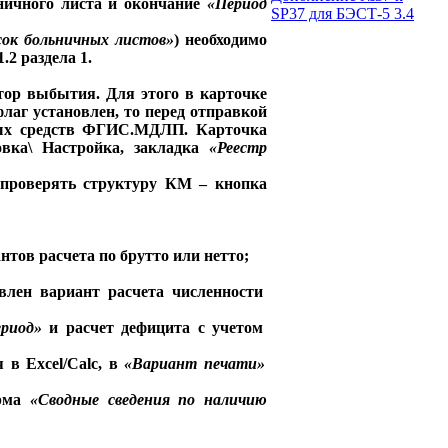
ничного листа и окончание
«Период
SP37 для БЭСТ-5 3.4
ок больничных листов»
) необходимо
2 раздела 1.
тор выбытия. Для этого в карточке
флаг установлен, то перед отправкой
ных средств ФГИС.МДЛП. Карточка
овка\ Настройка, закладка
«Реестр
 проверять структуру КМ – кнопка
нтов расчета по брутто или нетто;
авлен вариант расчета численности
ериод»
и расчет дефицита с учетом
 в Excel/Calc, в
«Вариант печати»
орма
«Сводные сведения по наличию