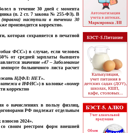
аболел в течение 30 дней с момента
ика (п. 2 ст. 7 закона № 255-ФЗ). В
е (травма) наступили в течении 30
акже производится корректно.
ти, которая сохраняется в печатной
собия ФСС»
) в случае, если человек
е 60% от средней зарплаты бывшего
авляется значение
«47 – Заболевание
 импорте больничного листа расчет
ржать НДФЛ: НЕТ»
.
латежи в ИФНС»
) в колонке
«номер
сти корректно
ия о начислениях в пользу физлиц,
и договорами РФ подлежат отдельным
взносов 2024».
е со своим реестром форм внешней