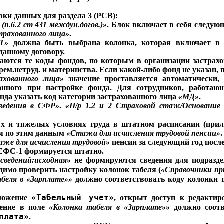
вки данных для раздела 3 (РСВ):
 (п.6.2 ст 431 междун.догов.)»
. Блок включает в себя следу
трахованного лица»
.
Т»
должна быть выбрана колонка, которая включает в с
данному договору.
ются те коды фондов, по которым в организации застрахо
.нетруд. и материнства. Если какой-либо фонд не указан, п
ахованного лица»
значение проставляется автоматически, 
азанного при настройке фонда. Для сотрудников, работ
нда указать код категории застрахованного лица
«МД»
.
ведения в СФР»
.
«П/р 1.2 и 2 Страховой стаж/Основание 
ых и тяжелых условиях труда в штатном расписании (при
ся по этим данным
«Стажа для исчисления трудовой пенсии»
.
же для исчисления трудовой»
пенсии за следующий год после
1 ЕФС-1 формируется штатно.
сведений:исходная»
не формируются сведения для подраздел
димо проверить настройку колонок табеля (
«Справочники п
абеля в
«Зарплате»
»
должно соответствовать коду колонки 
«Табельный учет»
иложение
, открыт доступ к редактир
чение в поле
«Колонка табеля в
«Зарплате»
»
должно соотв
плата»
.