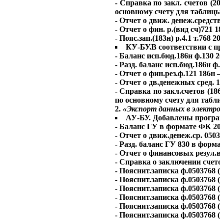
- Справка по закл. счетов (
основному счету для таблицы
- Отчет о движ. денеж.средст
- Отчет о фин. р.(вид сч)721 
- Пояс.зап.(183н) р.4.1 т.768
КУ-БУ.В соответствии с п
- Баланс исп.бюд.186н ф.130 
- Разд. баланс исп.бюд.186н 
- Отчет о фин.рез.ф.121 186н
- Отчет о дв.денежных сред. 
- Справка по закл.счетов (1
по основному счету для табл
2.
«Экспорт данных в электр
АУ-БУ. Добавлены прогр
- Баланс ГУ в формате ФК 
- Отчет о движ.денеж.ср. 050
- Разд. баланс ГУ 830 в фо
- Отчет о финансовых резул
- Справка о заключении сче
- Пояснит.записка ф.0503768
- Пояснит.записка ф.0503768
- Пояснит.записка ф.0503768 
- Пояснит.записка ф.0503768
- Пояснит.записка ф.0503768
- Пояснит.записка ф.0503768