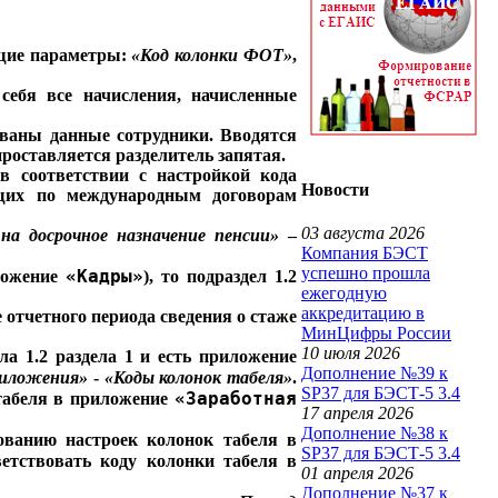
ющие параметры:
«Код колонки ФОТ»
,
ебя все начисления, начисленные
ваны данные сотрудники. Вводятся
роставляется разделитель запятая.
в соответствии с настройкой кода
Новости
ающих по международным договорам
03 августа 2026
на досрочное назначение пенсии»
–
Компания БЭСТ
успешно прошла
«Кадры»
ложение
), то подраздел 1.2
ежегодную
аккредитацию в
 отчетного периода сведения о стаже
МинЦифры России
10 июля 2026
а 1.2 раздела 1 и есть приложение
Дополнение №39 к
риложения»
-
«Коды колонок табеля»
.
SP37 для БЭСТ-5 3.4
«Заработная
табеля в приложение
17 апреля 2026
Дополнение №38 к
ованию настроек колонок табеля в
SP37 для БЭСТ-5 3.4
етствовать коду колонки табеля в
01 апреля 2026
Дополнение №37 к