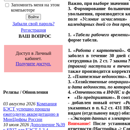
Важно, при выборе значения 
Запомнить меня на этом
3. Формирование больнично
компьютере
увольнения, производится ко
поле
«Условие исчисления»
а
Забыли свой пароль?
календарных дней со дня пр
Регистрация
1.
«Табели рабочего времени»
ВАШ ВОПРОС
форме табеля.
1.
«Работа с картотекой»
. 
Доступ в Личный
заболел в течение 30 дней
кабинет.
сотрудника (п. 2 ст. 7 закона
Получите доступ.
(травма) наступили в тече
также производится коррект
2.
«Платежные ведомости»
.
3.
«Хозяйственные операции
и дата ведомости, по которо
4.
«Отчетность в ИФНС и ф
Релизы / Обновления
«По предприятию»
. В соо
- добавлен новый отчет
«Р
03 августа 2026
Компания
указанных в п. 6.2 ст. 431
БЭСТ успешно прошла
видам (отдельному виду) обя
ежегодную аккредитацию в
-
«Экспорт данных в электро
МинЦифры России
Внимание!
После установк
10 июля 2026
Дополнение №39
отчетности (Настройка -> Со
к SP37 для БЭСТ-5 3.4