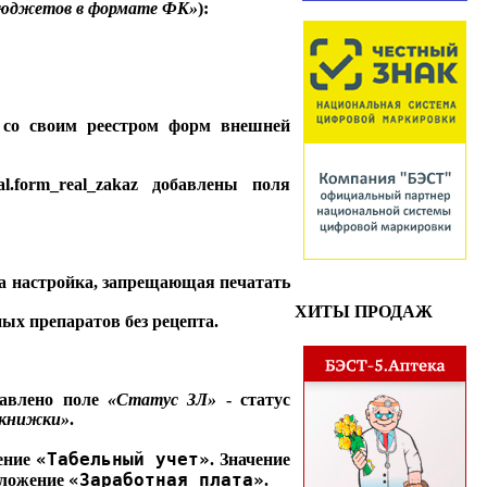
бюджетов в формате ФК»
):
е со своим реестром форм внешней
.form_real_zakaz добавлены поля
на настройка, запрещающая печатать
ХИТЫ ПРОДАЖ
ых препаратов без рецепта.
авлено поле
«Статус ЗЛ»
- статус
 книжки»
.
«Табельный учет»
жение
. Значение
«Заработная плата»
иложение
.