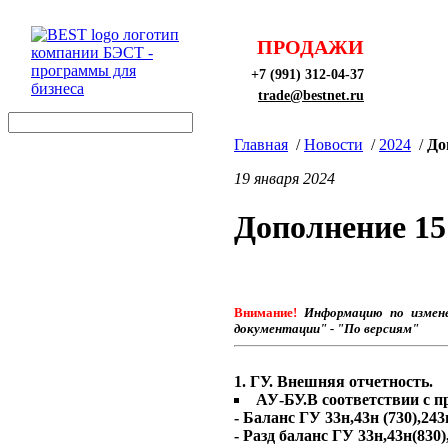
ПРОДАЖИ
+7 (991) 312-04-37
trade@bestnet.ru
Главная
/
Новости
/
2024
/
До
19 января 2024
Дополнение 15
Внимание!
Информацию по измене
документации" - "По версиям"
1. ГУ. Внешняя отчетность.
АУ-БУ.В соответствии с п
- Баланс ГУ 33н,43н (730),243
- Разд баланс ГУ 33н,43н(830