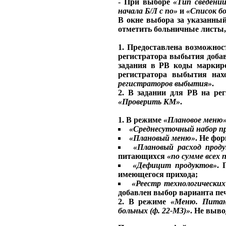
- При выборе
«Тип сведени
начала Б/Л с по»
и
«Список б
В окне выбора за указанный
отметить больничные листы, 
1. Предоставлена возможнос
регистратора выбытия доба
задания в РВ коды маркир
регистратора выбытия нах
регистраторов выбытия»
.
2. В задании для РВ на ре
«Проверить КМ»
.
1. В режиме
«Плановое меню
«Среднесуточный набор п
«Плановый меню»
. Не фор
«Плановый расход прод
питающихся
«по сумме всех 
«Дефицит продуктов»
. 
имеющегося прихода;
«Реестр технологически
добавлен выбор варианта пе
2. В режиме
«Меню. Питан
больных (ф. 22-МЗ)»
. Не выво