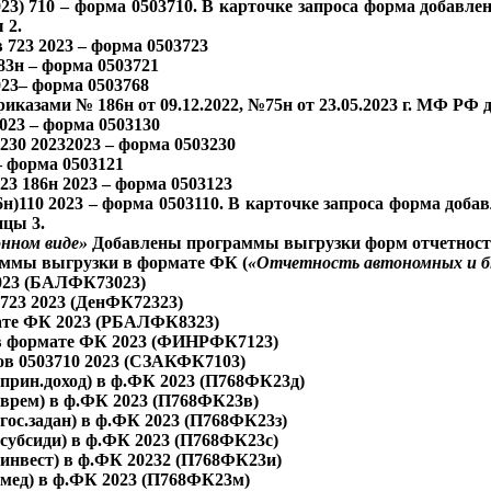
2023) 710 – форма 0503710. В карточке запроса форма добавл
 2.
в 723 2023 – форма 0503723
183н – форма 0503721
 2023– форма 0503768
риказами № 186н от 09.12.2022, №75н от 23.05.2023 г. МФ РФ
2023 – форма 0503130
ф.230 20232023 – форма 0503230
 – форма 0503121
123 186н 2023 – форма 0503123
86н)110 2023 – форма 0503110. В карточке запроса форма доб
ицы 3.
онном виде»
Добавлены программы выгрузки форм отчетност
аммы выгрузки в формате ФК (
«Отчетность автономных и 
2023 (БАЛФК73023)
3723 2023 (ДенФК72323)
рмате ФК 2023 (РБАЛФК8323)
.в формате ФК 2023 (ФИНРФК7123)
тов 0503710 2023 (СЗАКФК7103)
 (прин.доход) в ф.ФК 2023 (П768ФК23д)
 (врем) в ф.ФК 2023 (П768ФК23в)
(гос.задан) в ф.ФК 2023 (П768ФК23з)
 (субсиди) в ф.ФК 2023 (П768ФК23с)
 (инвест) в ф.ФК 20232 (П768ФК23и)
 (мед) в ф.ФК 2023 (П768ФК23м)