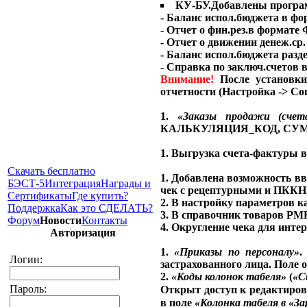
КУ-БУ.Добавлены програ
- Баланс испол.бюджета в ф
- Отчет о фин.рез.в формате
- Отчет о движении денеж.ср
- Баланс испол.бюджета раз
- Справка по заключ.счетов
Внимание!
После установк
отчетности (Настройка -> Со
1.
«Заказы продажи (счет
КАЛЬКУЛЯЦИЯ_КОД, СУ
1. Выгрузка счета-фактуры 
Скачать бесплатно
1. Добавлена возможность в
БЭСТ-5
Интеграция
Награды и
чек с рецептурными и ПККН 
Сертификаты
Где купить?
2. В настройку параметров к
Поддержка
Как это СДЕЛАТЬ?
3. В справочник товаров РМ
Форум
Новости
Контакты
4. Округление чека для интер
Авторизация
1.
«Приказы по персоналу»
.
Логин:
застрахованного лица. Поле 
2.
«Коды колонок табеля»
(
«С
Пароль:
Открыт доступ к редактиров
в поле
«Колонка табеля в
«За