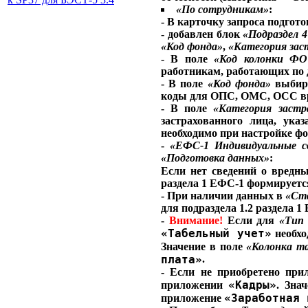
«По сотрудникам»
:
- В карточку запроса подгото
- добавлен блок
«Подраздел 4
«Код фонда»
,
«Категория зас
- В поле
«Код колонки ФО
работникам, работающих по 
- В поле
«Код фонда»
выбира
коды для ОПС, ОМС, ОСС врем
- В поле
«Категория застр
застрахованного лица, ук
необходимо при настройке фо
-
«ЕФС-1 Индивидуальные с
«Подготовка данных»
:
Если нет сведений о вредн
раздела 1 ЕФС-1 формирует
- При наличии данных в
«Ста
для подраздела 1.2 раздела 
-
Внимание!
Если для
«Тип 
«Табельный учет»
необхо
Значение в поле
«Колонка т
плата»
.
- Если не приобретено пр
«Кадры»
приложении
. Зна
«Заработная 
приложение