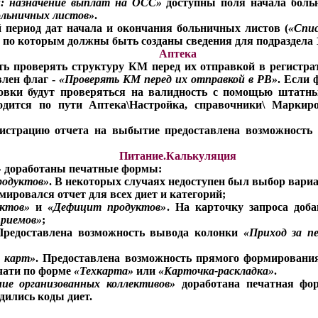
й: назначение выплат на ОСС»
доступны поля начала боль
ольничных листов»
.
 период дат начала и окончания больничных листов (
«Спис
по которым должны быть созданы сведения для подраздела 1.
Аптека
ть проверять структуру КМ перед их отправкой в регистра
влен флаг -
«Проверять КМ перед их отправкой в РВ»
. Если 
овки будут проверяться на валидность с помощью штат
одится по пути Аптека\Настройка, справочники\ Маркир
гистрацию отчета на выбытие предоставлена возможность
Питание.Калькуляция
»
доработаны печатные формы:
родуктов»
. В некоторых случаях недоступен был выбор вариа
мировался отчет для всех диет и категорий;
уктов»
и
«Дефицит продуктов»
. На карточку запроса доб
приемов»
;
Предоставлена возможность вывода колонки
«Приход за п
х карт»
. Предоставлена возможность прямого формирования
чати по форме
«Техкарта»
или
«Карточка-раскладка»
.
ие организованных коллективов»
доработана печатная ф
дились коды диет.