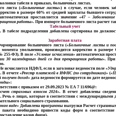
колонки табеля в приказах, больничных листах.
го листа (
«Больничные листы»
) в случае, если человек з
рректно в размере 60% от средней зарплаты бывшего сотрудн
втоматически проставляется значение
«47 – Заболевани
екращения работы»
. При импорте больничного листа расчет т
Табельный учет
. В табеле подразделения добавлена сортировка по должнос
Заработная плата
Формирование больничного листа (
«Больничные листы и по
 с момента увольнения, производится корректно в размер
 № 255-ФЗ). В поле
«Условие исчисления»
автоматически прост
нии 30 календарных дней со дня прекращения работы»
. При
но.
 Не исчисляется НДФЛ, если в заголовке ведомости поле
«Уде
»
. В отчете
«Реестр платежей в ИФНС (по сотрудникам)»
(
«П
й получен доход»
дата ведомости формируется по дате ведомо
онды»
:
тветствии с приказом от 29.09.2023 № ЕА 7 11/696@:
асчет страховых взносов 2024»
. В отчет добавлены сведен
 НК. Речь о лицах, которые в соответствии с международным
зательного социального страхования.
нном виде»
Добавлена программы выгрузки Расчет страховых 
и пакета необходимо привести коды форм в соответстви
поставление кодов форм).